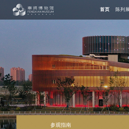
无
障
首页
陈列
碍
操
作
说
明
跳
转
到
网
站
导
航
区
跳
转
到
主
要
内
参观指南