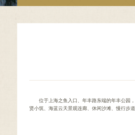
容
区
域
位于上海之鱼入口、年丰路东端的年丰公园，
贤小筑、海蓝云天景观连廊、休闲沙滩、慢行步道