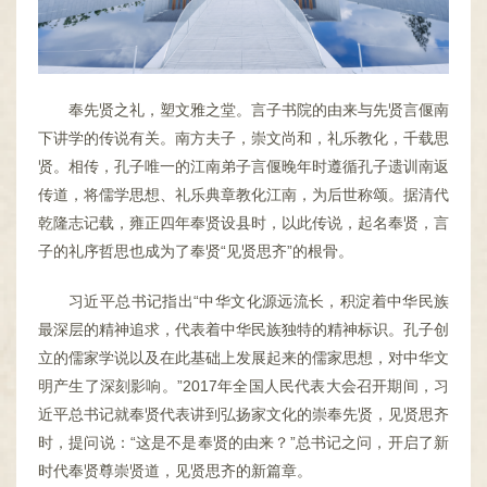
奉先贤之礼，塑文雅之堂。言子书院的由来与先贤言偃南
下讲学的传说有关。南方夫子，崇文尚和，礼乐教化，千载思
贤。相传，孔子唯一的江南弟子言偃晚年时遵循孔子遗训南返
传道，将儒学思想、礼乐典章教化江南，为后世称颂。据清代
乾隆志记载，雍正四年奉贤设县时，以此传说，起名奉贤，言
子的礼序哲思也成为了奉贤“见贤思齐”的根骨。
习近平总书记指出“中华文化源远流长，积淀着中华民族
最深层的精神追求，代表着中华民族独特的精神标识。孔子创
立的儒家学说以及在此基础上发展起来的儒家思想，对中华文
明产生了深刻影响。”2017年全国人民代表大会召开期间，习
近平总书记就奉贤代表讲到弘扬家文化的崇奉先贤，见贤思齐
时，提问说：“这是不是奉贤的由来？”总书记之问，开启了新
时代奉贤尊崇贤道，见贤思齐的新篇章。