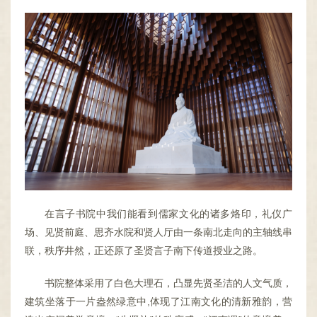
在言子书院中我们能看到儒家文化的诸多烙印，礼仪广
场、见贤前庭、思齐水院和贤人厅由一条南北走向的主轴线串
联，秩序井然，正还原了圣贤言子南下传道授业之路。
书院整体采用了白色大理石，凸显先贤圣洁的人文气质，
建筑坐落于一片盎然绿意中,体现了江南文化的清新雅韵，营