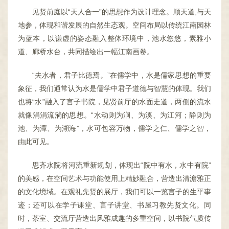
见贤前庭以“天人合一”的思想作为设计理念。顺天道,与天
地参，体现和谐发展的自然生态观。空间布局以传统江南园林
为蓝本，以谦虚的姿态融入整体环境中，池水悠悠，素雅小
道、廊桥水台，共同描绘出一幅江南画卷。
“夫水者，君子比德焉。”在儒学中，水是儒家思想的重要
象征，我们通常认为水是儒学中君子道德与智慧的体现。我们
也将“水”融入了言子书院，见贤前厅的水面走道，两侧的流水
就像涓涓流淌的思想。“水动则为涧、为溪、为江河；静则为
池、为潭、为湖海”，水可包容万物，儒学之仁、儒学之智，
由此可见。
思齐水院将河流重新规划，体现出“院中有水，水中有院”
的美感，在空间艺术与功能使用上精妙融合，营造出清澹雅正
的文化境域。在观礼先贤的展厅，我们可以一览言子的生平事
迹；还可以在学子课堂、言子讲堂、书屋习教先贤文化。同
时，茶室、交流厅营造出风雅成趣的多重空间，以书院气质传