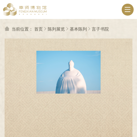
无
障
碍
操
作
当前位置：
首页
陈列展览
基本陈列
言子书院
说
明
跳
转
到
网
站
导
航
区
跳
转
到
主
要
内