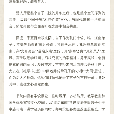
道受业解惑，馨香育人。
贤人厅是整个言子书院的升华之所，也是整个空间序列的
高潮。汲取中国传统“木牍竹简”文化，与现代建筑手法相结
合，简牍吊顶与立面百叶在光影中相合共生。
回溯二千五百余载光阴，言子作为孔门十哲、唯一江南弟
子，遵循先师遗训南返传道，将儒学思想，礼乐典章教化江
南，兴“文开吴会”“道启东南”之始，开“崇奉贤良”“见贤思齐”之
风。言子以勤学好问，穷根究底的治学精神，勇于实践，创新
探索的思想意识，爱民重才，重本轻末的治国理念著称于世，
尤以在《礼学·礼运》中阐述并传承孔子的“小康”“大同”思想，
而为后人所称颂。这些简牍仿佛记录了言子的言行语录，身处
其中，崇敬之心油然而生。
书院内设有常设展览、临时展厅、多功能厅、教学教室和
国学体验室等文化空间，以“道启东南”常设展陈传播言子生平
事迹与南下讲学经历的同时，亦可承担各类主题主题展览、学