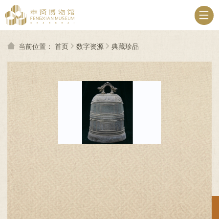
无
障
碍
操
作
当前位置：
首页
数字资源
典藏珍品
说
明
跳
转
到
网
站
导
航
区
跳
转
到
主
要
内