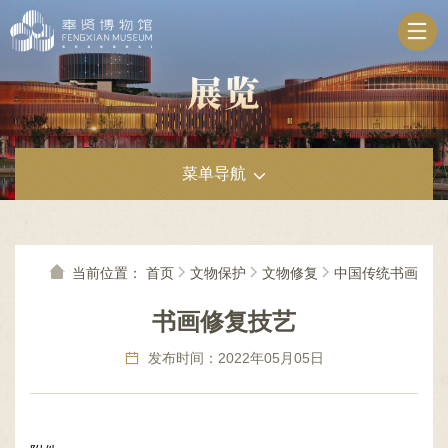
无
障
碍
操
作
说
明
跳
菜单导航
转
到
网
站
导
当前位置：
首页
文物保护
文物修复
中国传统书画
航
区
书画修复技艺
跳
转
发布时间：2022年05月05日
到
主
要
内