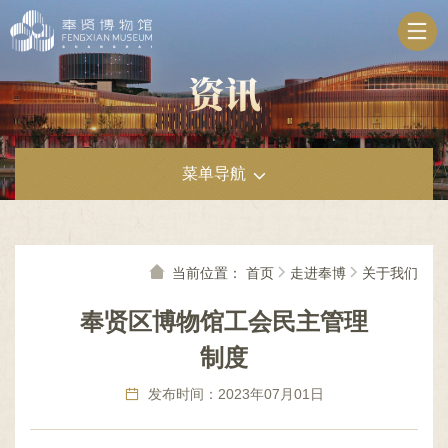
无
障
碍
操
作
说
明
跳
菜单导航
转
到
网
站
导
当前位置：
首页
走进奉博
关于我们
航
区
奉贤区博物馆工会民主管理
跳
转
制度
到
主
发布时间：2023年07月01日
要
内