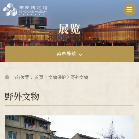
无
障
碍
操
作
说
明
跳
菜单导航
转
到
网
站
当前位置：
首页
文物保护
野外文物
导
航
野外文物
区
跳
转
到
主
要
内