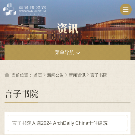
无
障
碍
操
作
说
明
跳
菜单导航
转
到
网
站
当前位置：
首页
新闻公告
新闻资讯
言子书院
导
航
言子书院
区
跳
转
到
主
言子书院入选2024 ArchDaily China十佳建筑
要
内